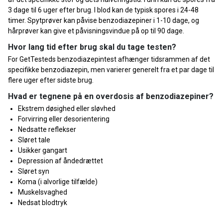
3 dage til 6 uger efter brug. I blod kan de typisk spores i 24-48
timer. Spytprøver kan påvise benzodiazepiner i 1-10 dage, og
hårprøver kan give et påvisningsvindue på op til 90 dage.
Hvor lang tid efter brug skal du tage testen?
For GetTesteds benzodiazepintest afhænger tidsrammen af det
specifikke benzodiazepin, men varierer generelt fra et par dage til
flere uger efter sidste brug.
Hvad er tegnene på en overdosis af benzodiazepiner?
Ekstrem døsighed eller sløvhed
Forvirring eller desorientering
Nedsatte reflekser
Sløret tale
Usikker gangart
Depression af åndedrættet
Sløret syn
Koma (i alvorlige tilfælde)
Muskelsvaghed
Nedsat blodtryk