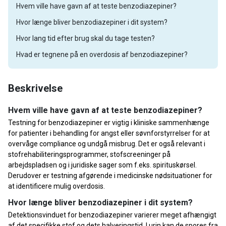
Hvem ville have gavn af at teste benzodiazepiner?
Hvor længe bliver benzodiazepiner i dit system?
Hvor lang tid efter brug skal du tage testen?
Hvad er tegnene på en overdosis af benzodiazepiner?
Beskrivelse
Hvem ville have gavn af at teste benzodiazepiner?
Testning for benzodiazepiner er vigtig i kliniske sammenhænge
for patienter i behandling for angst eller søvnforstyrrelser for at
overvåge compliance og undgå misbrug. Det er også relevant i
stofrehabiliteringsprogrammer, stofscreeninger på
arbejdspladsen og i juridiske sager som f.eks. spirituskørsel.
Derudover er testning afgørende i medicinske nødsituationer for
at identificere mulig overdosis.
Hvor længe bliver benzodiazepiner i dit system?
Detektionsvinduet for benzodiazepiner varierer meget afhængigt
af det specifikke stof og dets halveringstid. I urin kan de spores fra