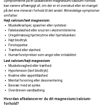
Symptomerne på et ubalanceret magnesium/calcium-forhold
kan variere afhængigt af, om der er et overskud eller en mangel
på det ene mineral i forhold til det andet. Almindelige symptomer
omfatter:
Højt calcium/lavt magnesium
:
Muskelkramper, spasmer eller rystelser.
Følelsesløshed eller snurren i ekstremiteterne.
Uregelmæssig hjerterytme eller hjertebanken.
Højt blodtryk.
Forstoppelse.
Træthed eller sløvhed.
Humørforstyrrelser som angst eller irritabilitet.
Lavt calcium/højt magnesium
:
Muskelsvaghed eller træthed.
Hypotension (lavt blodtryk).
Kvalme eller appetitløshed.
Mental forvirring eller desorientering.
Besvær med at synke.
Overdreven vandladning.
Hvordan afbalancerer du dit magnesium/calcium-
forhold?