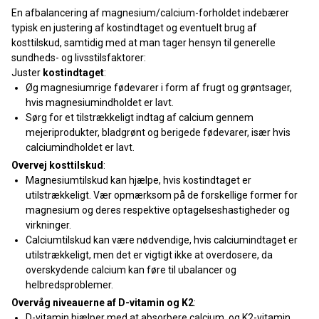
En afbalancering af magnesium/calcium-forholdet indebærer
typisk en justering af kostindtaget og eventuelt brug af
kosttilskud, samtidig med at man tager hensyn til generelle
sundheds- og livsstilsfaktorer:
Juster
kostindtaget
:
Øg magnesiumrige fødevarer i form af frugt og grøntsager,
hvis magnesiumindholdet er lavt.
Sørg for et tilstrækkeligt indtag af calcium gennem
mejeriprodukter, bladgrønt og berigede fødevarer, især hvis
calciumindholdet er lavt.
Overvej kosttilskud
:
Magnesiumtilskud kan hjælpe, hvis kostindtaget er
utilstrækkeligt. Vær opmærksom på de forskellige former for
magnesium og deres respektive optagelseshastigheder og
virkninger.
Calciumtilskud kan være nødvendige, hvis calciumindtaget er
utilstrækkeligt, men det er vigtigt ikke at overdosere, da
overskydende calcium kan føre til ubalancer og
helbredsproblemer.
Overvåg niveauerne af D-vitamin og K2
:
D-vitamin hjælper med at absorbere calcium, og K2-vitamin