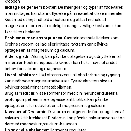
kroppen:
Indtagelse gennem kosten
: De mængder og typer af fødevarer,
man indtager, har stor indflydelse på niveauet af disse mineraler.
Kost med et højt indhold af calcium og et lavt indhold af
magnesium, som er almindeligt i mange vestlige kostvaner, kan
føre til en ubalance.
Problemer med absorptionen
: Gastrointestinale lidelser som
Crohns sygdom, cøliaki eller irritabel tyktarm kan påvirke
optagelsen af magnesium og calcium.
Alder og køn
: Aldring kan påvirke optagelsen og udnyttelsen af
mineraler. Postmenopausale kvinder kan f.eks. have et andet
behov for calcium og magnesium.
Livsstilsfaktorer
: Højt stressniveau, alkoholforbrug og rygning
kan nedbryde magnesiumniveauet. Fysisk aktivitetsniveau
påvirker også mineralmetabolismen.
Brug af
medicin
: Visse former for medicin, herunder diuretika,
protonpumpehæmmere og visse antibiotika, kan påvirke
optagelsen eller udskillelsen af magnesium og calcium.
Niveauer af D-vitamin
: D-vitamin er afgørende for optagelsen af
calcium. Utilstrækkeligt D-vitamin kan påvirke calciumniveauet og
dermed magnesium/calcium-balancen.
Hormonelle ubalancer
: Hormoner regulerer