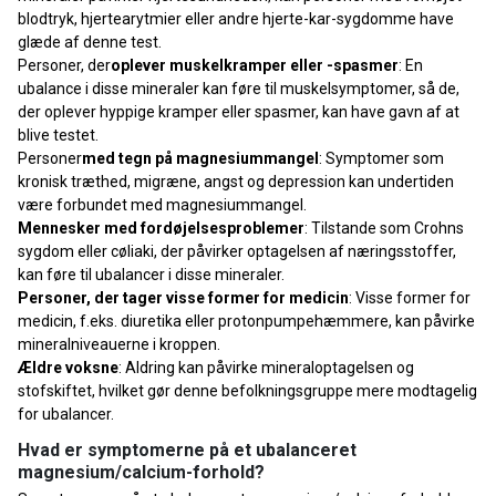
blodtryk, hjertearytmier eller andre hjerte-kar-sygdomme have
glæde af denne test.
Personer, der
oplever muskelkramper eller -spasmer
: En
ubalance i disse mineraler kan føre til muskelsymptomer, så de,
der oplever hyppige kramper eller spasmer, kan have gavn af at
blive testet.
Personer
med tegn på magnesiummangel
: Symptomer som
kronisk træthed, migræne, angst og depression kan undertiden
være forbundet med magnesiummangel.
Mennesker med fordøjelsesproblemer
: Tilstande som Crohns
sygdom eller cøliaki, der påvirker optagelsen af næringsstoffer,
kan føre til ubalancer i disse mineraler.
Personer, der tager visse former for medicin
: Visse former for
medicin, f.eks. diuretika eller protonpumpehæmmere, kan påvirke
mineralniveauerne i kroppen.
Ældre voksne
: Aldring kan påvirke mineraloptagelsen og
stofskiftet, hvilket gør denne befolkningsgruppe mere modtagelig
for ubalancer.
Hvad er symptomerne på et ubalanceret
magnesium/calcium-forhold?