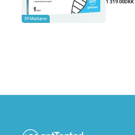
1 319.00DKK
39 Markører