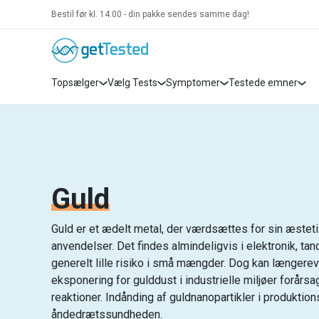
Bestil før kl. 14.00 - din pakke sendes samme dag!
Topsælger
Vælg Tests
Symptomer
Testede emner
Guld
Guld er et ædelt metal, der værdsættes for sin æsteti
anvendelser. Det findes almindeligvis i elektronik, t
generelt lille risiko i små mængder. Dog kan længerev
eksponering for gulddust i industrielle miljøer forårsa
reaktioner. Indånding af guldnanopartikler i produktio
åndedrætssundheden.