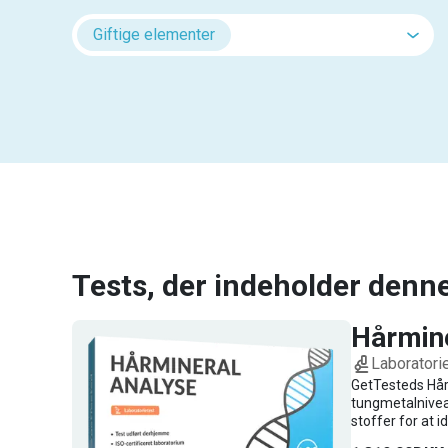
Giftige elementer
Tests, der indeholder denn
Hårmin
Laboratori
GetTesteds Hår
tungmetalniveau
stoffer for at 
analyseres på e