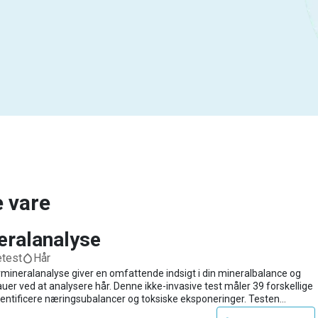
e vare
eralanalyse
etest
Hår
mineralanalyse giver en omfattende indsigt i din mineralbalance og
er ved at analysere hår. Denne ikke-invasive test måler 39 forskellige
identificere næringsubalancer og toksiske eksponeringer. Testen
t akkrediteret og ISO-certificeret laboratorium og måler: