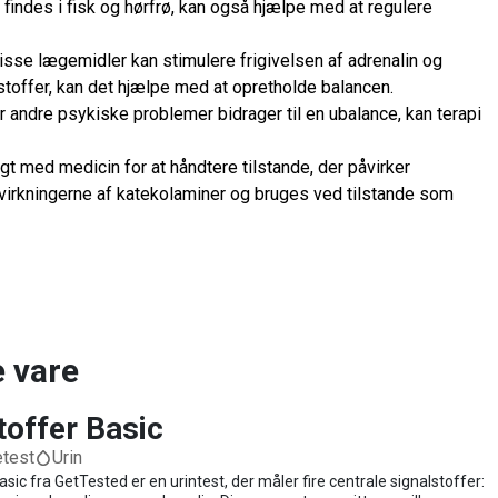
findes i fisk og hørfrø, kan også hjælpe med at regulere
visse lægemidler kan stimulere frigivelsen af adrenalin og
toffer, kan det hjælpe med at opretholde balancen.
er andre psykiske problemer bidrager til en ubalance, kan terapi
gt med medicin for at håndtere tilstande, der påvirker
 virkningerne af katekolaminer og bruges ved tilstande som
e vare
toffer Basic
etest
Urin
sic fra GetTested er en urintest, der måler fire centrale signalstoffer: