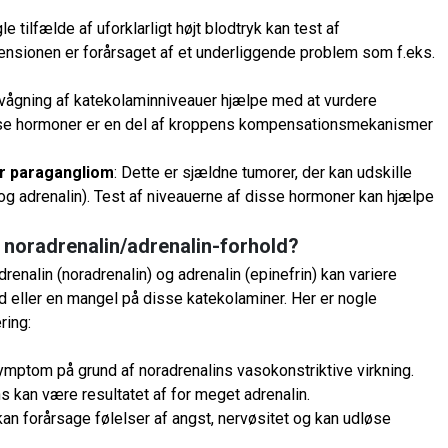
gle tilfælde af uforklarligt højt blodtryk kan test af
ensionen er forårsaget af et underliggende problem som f.eks.
ervågning af katekolaminniveauer hjælpe med at vurdere
isse hormoner er en del af kroppens kompensationsmekanismer
r paragangliom
: Dette er sjældne tumorer, der kan udskille
g adrenalin). Test af niveauerne af disse hormoner kan hjælpe
 noradrenalin/adrenalin-forhold?
nalin (noradrenalin) og adrenalin (epinefrin) kan variere
d eller en mangel på disse katekolaminer. Her er nogle
ring:
symptom på grund af noradrenalins vasokonstriktive virkning.
ns kan være resultatet af for meget adrenalin.
 kan forårsage følelser af angst, nervøsitet og kan udløse