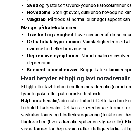
Sved
og rystelser: Overskydende katekolaminer kan
Hovedpine
: Særligt svær, dunkende hovedpine k
Vægttab
: På trods af normal eller øget appetit ka
Mangel på katekolaminer
:
Træthed og svaghed
: Lave niveauer af disse neur
Ortostatisk hypotension
: Vanskeligheder med at o
svimmelhed eller besvimelse.
Depressive symptomer
: Noradrenalin er involve
depression.
Koncentrationsbesvær
: Begge katekolaminer sp
Hvad betyder et højt og lavt noradrenali
Et højt eller lavt forhold mellem noradrenalin (noradren
fysiologiske eller patologiske tilstande:
Højt nor
adrenalin/adrenalin-forhold: Dette kan forekom
forhold til adrenalin. Det kan ses ved visse former f
vaskulær tonus og blodtryksregulering (funktioner, de
flugtreaktion (hvor adrenalin spiller en større rolle). 
visse former for depression eller i tidlige stadier af h