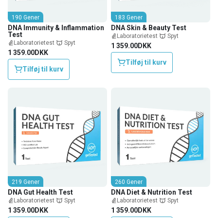
190 Gener
183 Gener
DNA Immunity & Inflammation
DNA Skin & Beauty Test
Test
Laboratorietest
Spyt
Laboratorietest
Spyt
1 359.00DKK
1 359.00DKK
Tilføj til kurv
Tilføj til kurv
219 Gener
260 Gener
DNA Gut Health Test
DNA Diet & Nutrition Test
Laboratorietest
Spyt
Laboratorietest
Spyt
1 359.00DKK
1 359.00DKK