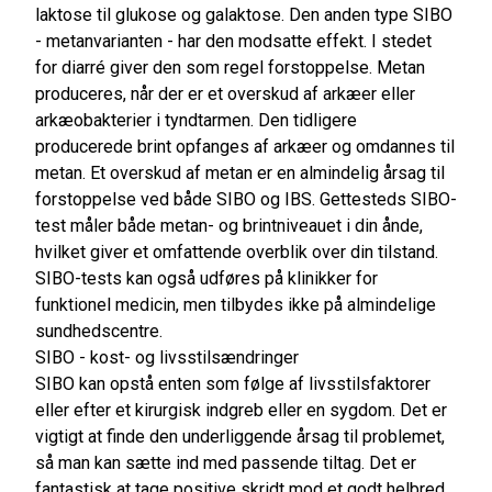
laktose til glukose og galaktose. Den anden type SIBO
- metanvarianten - har den modsatte effekt. I stedet
for diarré giver den som regel forstoppelse. Metan
produceres, når der er et overskud af arkæer eller
arkæobakterier i tyndtarmen. Den tidligere
producerede brint opfanges af arkæer og omdannes til
metan. Et overskud af metan er en almindelig årsag til
forstoppelse ved både SIBO og IBS. Gettesteds SIBO-
test måler både metan- og brintniveauet i din ånde,
hvilket giver et omfattende overblik over din tilstand.
SIBO-tests kan også udføres på klinikker for
funktionel medicin, men tilbydes ikke på almindelige
sundhedscentre.
SIBO - kost- og livsstilsændringer
SIBO kan opstå enten som følge af livsstilsfaktorer
eller efter et kirurgisk indgreb eller en sygdom. Det er
vigtigt at finde den underliggende årsag til problemet,
så man kan sætte ind med passende tiltag. Det er
fantastisk at tage positive skridt mod et godt helbred