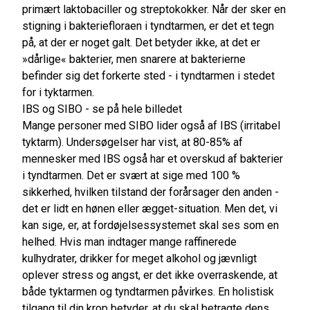
primært laktobaciller og streptokokker. Når der sker en
stigning i bakteriefloraen i tyndtarmen, er det et tegn
på, at der er noget galt. Det betyder ikke, at det er
»dårlige« bakterier, men snarere at bakterierne
befinder sig det forkerte sted - i tyndtarmen i stedet
for i tyktarmen.
IBS og SIBO - se på hele billedet
Mange personer med SIBO lider også af IBS (irritabel
tyktarm). Undersøgelser har vist, at 80-85% af
mennesker med IBS også har et overskud af bakterier
i tyndtarmen. Det er svært at sige med 100 %
sikkerhed, hvilken tilstand der forårsager den anden -
det er lidt en hønen eller ægget-situation. Men det, vi
kan sige, er, at fordøjelsessystemet skal ses som en
helhed. Hvis man indtager mange raffinerede
kulhydrater, drikker for meget alkohol og jævnligt
oplever stress og angst, er det ikke overraskende, at
både tyktarmen og tyndtarmen påvirkes. En holistisk
tilgang til din krop betyder, at du skal betragte dens