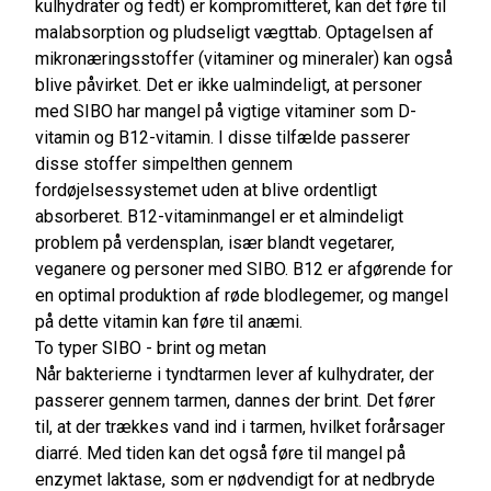
kulhydrater og fedt) er kompromitteret, kan det føre til
malabsorption og pludseligt vægttab. Optagelsen af
mikronæringsstoffer (vitaminer og mineraler) kan også
blive påvirket. Det er ikke ualmindeligt, at personer
med SIBO har mangel på vigtige vitaminer som D-
vitamin og B12-vitamin. I disse tilfælde passerer
disse stoffer simpelthen gennem
fordøjelsessystemet uden at blive ordentligt
absorberet. B12-vitaminmangel er et almindeligt
problem på verdensplan, især blandt vegetarer,
veganere og personer med SIBO. B12 er afgørende for
en optimal produktion af røde blodlegemer, og mangel
på dette vitamin kan føre til anæmi.
To typer SIBO - brint og metan
Når bakterierne i tyndtarmen lever af kulhydrater, der
passerer gennem tarmen, dannes der brint. Det fører
til, at der trækkes vand ind i tarmen, hvilket forårsager
diarré. Med tiden kan det også føre til mangel på
enzymet laktase, som er nødvendigt for at nedbryde