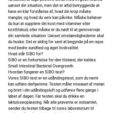
uanset din situation, men det er altid betryggende at
have en klar forståelse af, hvad din krop måske
mangler, og hvad du selv kan påvirke. Måske behøver
du kun at supplere din kost med vitaminer eller
kosttilskud, eller måske er du nødt til at genoverveje
din samlede situation. Uanset omstændighederne skal
du huske: Det er aldrig for sent at begynde på en rejse
mod bedre sundhed og øget livskvalitet.
Hvad står SIBO for?
SIBO er en forkortelse for den tilstand, der kaldes
Small Intestinal Bacterial Overgrowth.
Hvordan fungerer en SIBO-test?
Vores SIBO-test er en udåndingstest, som du nemt
kan udføre derhjemme. Testen måler niveauet af metan
og brint i din udåndingsluft og udføres flere gange i
løbet af dagen. Før testen skal du drikke en
laktuloseopløsning. Når alle prøverne er indsamlet,
sender du testen tilbage til vores laboratorium til