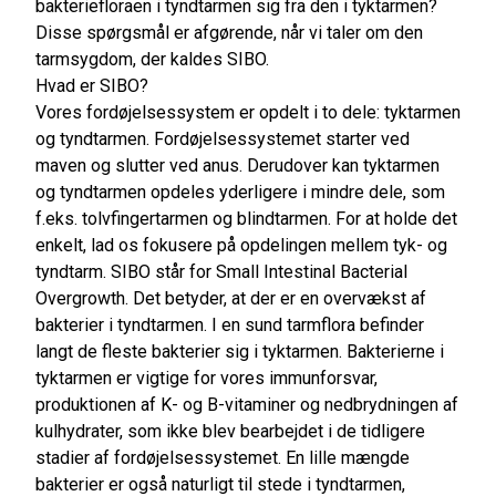
bakteriefloraen i tyndtarmen sig fra den i tyktarmen?
Disse spørgsmål er afgørende, når vi taler om den
tarmsygdom, der kaldes SIBO.
Hvad er SIBO?
Vores fordøjelsessystem er opdelt i to dele: tyktarmen
og tyndtarmen. Fordøjelsessystemet starter ved
maven og slutter ved anus. Derudover kan tyktarmen
og tyndtarmen opdeles yderligere i mindre dele, som
f.eks. tolvfingertarmen og blindtarmen. For at holde det
enkelt, lad os fokusere på opdelingen mellem tyk- og
tyndtarm. SIBO står for Small Intestinal Bacterial
Overgrowth. Det betyder, at der er en overvækst af
bakterier i tyndtarmen. I en sund tarmflora befinder
langt de fleste bakterier sig i tyktarmen. Bakterierne i
tyktarmen er vigtige for vores immunforsvar,
produktionen af K- og B-vitaminer og nedbrydningen af
kulhydrater, som ikke blev bearbejdet i de tidligere
stadier af fordøjelsessystemet. En lille mængde
bakterier er også naturligt til stede i tyndtarmen,