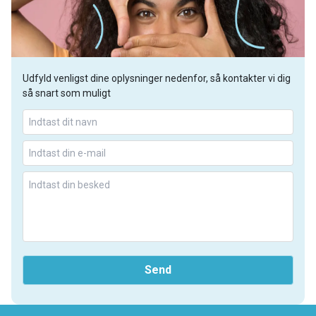
Eksempel på returforsendelsesetiket.
SPOR DIN PAKKE: Hvis du noterer sporingsnummeret på
etiketten, kan du spore den på vej tilbage til os.
Din prøve sendes til vores logistikcenter i Sverige.
Udfyld venligst dine oplysninger nedenfor, så kontakter vi dig
så snart som muligt
Send