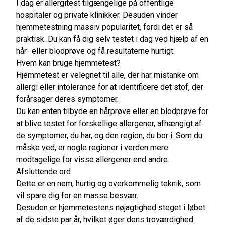
I dag er allergitest tilgængelige på offentlige
hospitaler og private klinikker. Desuden vinder
hjemmetestning massiv popularitet, fordi det er så
praktisk. Du kan få dig selv testet i dag ved hjælp af en
hår- eller blodprøve og få resultaterne hurtigt.
Hvem kan bruge hjemmetest?
Hjemmetest er velegnet til alle, der har mistanke om
allergi eller intolerance for at identificere det stof, der
forårsager deres symptomer.
Du kan enten tilbyde en hårprøve eller en blodprøve for
at blive testet for forskellige allergener, afhængigt af
de symptomer, du har, og den region, du bor i. Som du
måske ved, er nogle regioner i verden mere
modtagelige for visse allergener end andre.
Afsluttende ord
Dette er en nem, hurtig og overkommelig teknik, som
vil spare dig for en masse besvær.
Desuden er hjemmetestens nøjagtighed steget i løbet
af de sidste par år, hvilket øger dens troværdighed.