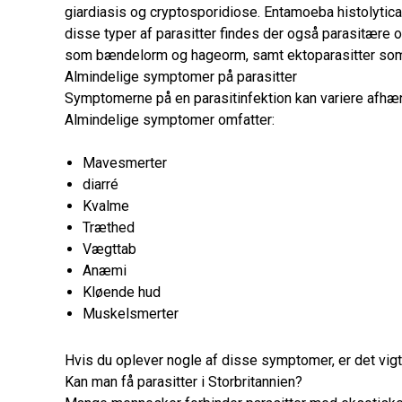
giardiasis og cryptosporidiose. Entamoeba histolytica
disse typer af parasitter findes der også parasitær
som bændelorm og hageorm, samt ektoparasitter som l
Almindelige symptomer på parasitter
Symptomerne på en parasitinfektion kan variere afhængi
Almindelige symptomer omfatter:
Mavesmerter
diarré
Kvalme
Træthed
Vægttab
Anæmi
Kløende hud
Muskelsmerter
Hvis du oplever nogle af disse symptomer, er det vig
Kan man få parasitter i Storbritannien?