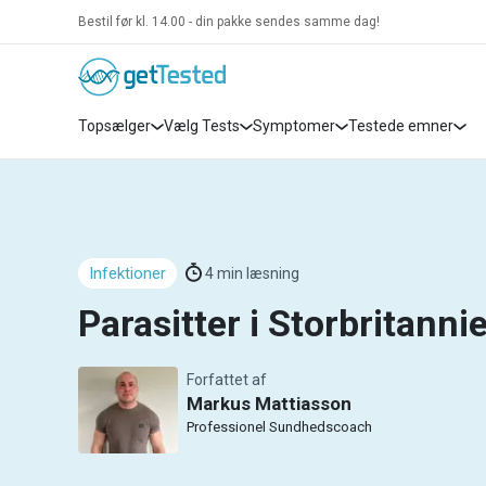
Bestil før kl. 14.00 - din pakke sendes samme dag!
Topsælger
Vælg Tests
Symptomer
Testede emner
Infektioner
4
min læsning
Parasitter i Storbritanni
Forfattet af
Markus Mattiasson
Professionel Sundhedscoach