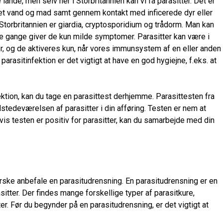
nde, men selv her i Storbritannien kan vi få parasitter. Det er
enet vand og mad samt gennem kontakt med inficerede dyr eller
Storbritannien er giardia, cryptosporidium og trådorm. Man kan
le gange giver de kun milde symptomer. Parasitter kan være i
er, og de aktiveres kun, når vores immunsystem af en eller anden
parasitinfektion er det vigtigt at have en god hygiejne, f.eks. at
ktion, kan du tage en parasittest derhjemme. Parasittesten fra
lstedeværelsen af parasitter i din afføring. Testen er nem at
vis testen er positiv for parasitter, kan du samarbejde med din
erske anbefale en parasitudrensning. En parasitudrensning er en
sitter. Der findes mange forskellige typer af parasitkure,
. Før du begynder på en parasitudrensning, er det vigtigt at