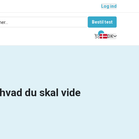
Log ind
Bestil test
DK
 hvad du skal vide