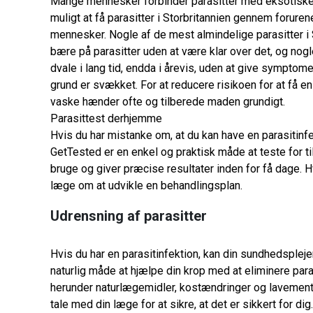
Mange mennesker forbinder parasitter med eksotiske la
muligt at få parasitter i Storbritannien gennem forur
mennesker. Nogle af de mest almindelige parasitter i 
bære på parasitter uden at være klar over det, og nog
dvale i lang tid, endda i årevis, uden at give symptom
grund er svækket. For at reducere risikoen for at få en 
vaske hænder ofte og tilberede maden grundigt.
Parasittest derhjemme
Hvis du har mistanke om, at du kan have en parasitinfe
GetTested er en enkel og praktisk måde at teste for ti
bruge og giver præcise resultater inden for få dage. H
læge om at udvikle en behandlingsplan.
Udrensning af parasitter
Hvis du har en parasitinfektion, kan din sundhedsplej
naturlig måde at hjælpe din krop med at eliminere para
herunder naturlægemidler, kostændringer og lavementer
tale med din læge for at sikre, at det er sikkert for dig.