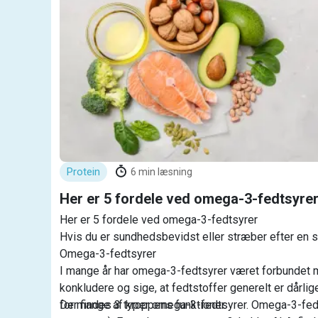
Protein
6
min læsning
Her er 5 fordele ved omega-3-fedtsyre
Her er 5 fordele ved omega-3-fedtsyrer
Hvis du er sundhedsbevidst eller stræber efter en s
Omega-3-fedtsyrer
I mange år har omega-3-fedtsyrer været forbundet me
konkludere og sige, at fedtstoffer generelt er dårl
for mange af kroppens funktioner.
Der findes 3 typer omega-3-fedtsyrer. Omega-3-fedtsy