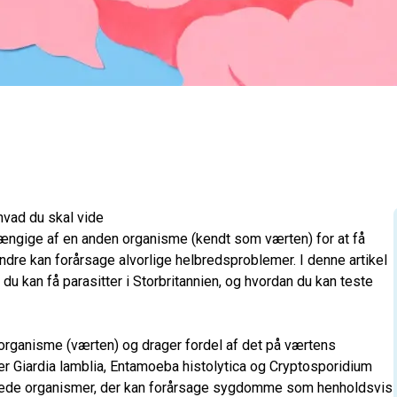
 hvad du skal vide
fhængige af en anden organisme (kendt som værten) for at få
ndre kan forårsage alvorlige helbredsproblemer. I denne artikel
du kan få parasitter i Storbritannien, og hvordan du kan teste
n organisme (værten) og drager fordel af det på værtens
er Giardia lamblia, Entamoeba histolytica og Cryptosporidium
ellede organismer, der kan forårsage sygdomme som henholdsvis