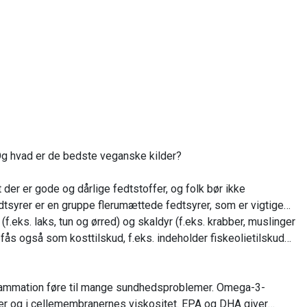
 Og hvad er de bedste veganske kilder?
er er gode og dårlige fedtstoffer, og folk bør ikke
dtsyrer er en gruppe flerumættede fedtsyrer, som er vigtige
.eks. laks, tun og ørred) og skaldyr (f.eks. krabber, muslinger
fås også som kosttilskud, f.eks. indeholder fiskeolietilskud
inflammation føre til mange sundhedsproblemer. Omega-3-
sser og i cellemembranernes viskositet. EPA og DHA giver