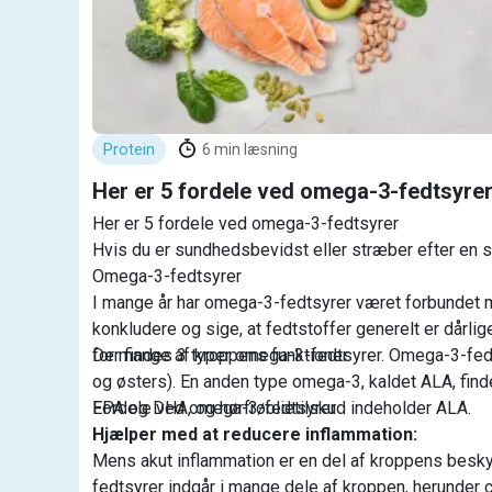
Protein
6
min læsning
Her er 5 fordele ved omega-3-fedtsyre
Her er 5 fordele ved omega-3-fedtsyrer
Hvis du er sundhedsbevidst eller stræber efter en s
Omega-3-fedtsyrer
I mange år har omega-3-fedtsyrer været forbundet me
konkludere og sige, at fedtstoffer generelt er dårl
for mange af kroppens funktioner.
Der findes 3 typer omega-3-fedtsyrer. Omega-3-fedtsy
og østers). En anden type omega-3, kaldet ALA, find
EPA og DHA, og hørfrøolietilskud indeholder ALA.
Fordele ved omega-3-fedtsyrer
Hjælper med at reducere inflammation:
Mens akut inflammation er en del af kroppens beskyt
fedtsyrer indgår i mange dele af kroppen, herunder 