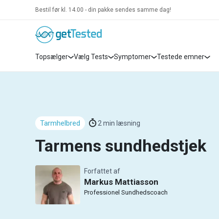
Bestil før kl. 14.00 - din pakke sendes samme dag!
Topsælger
Vælg Tests
Symptomer
Testede emner
Tarmhelbred
2
min læsning
Tarmens sundhedstjek
Forfattet af
Markus Mattiasson
Professionel Sundhedscoach