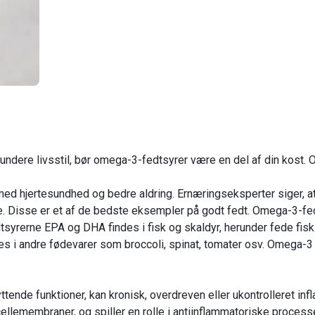
r
undere livsstil, bør omega-3-fedtsyrer være en del af din kost.
d hjertesundhed og bedre aldring. Ernæringseksperter siger, at d
ige. Disse er et af de bedste eksempler på godt fedt. Omega-3-fe
rerne EPA og DHA findes i fisk og skaldyr, herunder fede fisk (f
es i andre fødevarer som broccoli, spinat, tomater osv. Omega-3 
tende funktioner, kan kronisk, overdreven eller ukontrolleret 
cellemembraner, og spiller en rolle i antiinflammatoriske proce