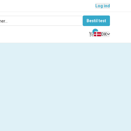
Log ind
Bestil test
DK