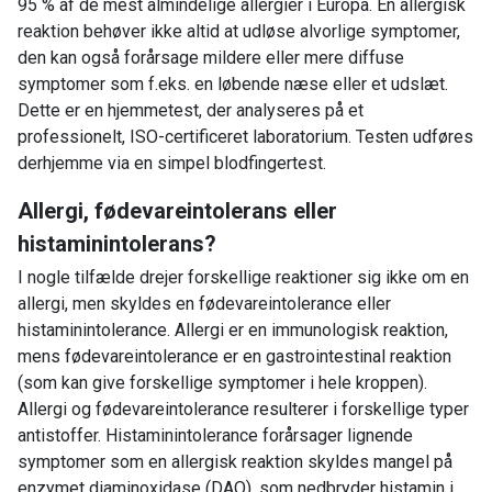
95 % af de mest almindelige allergier i Europa. En allergisk
reaktion behøver ikke altid at udløse alvorlige symptomer,
den kan også forårsage mildere eller mere diffuse
symptomer som f.eks. en løbende næse eller et udslæt.
Dette er en hjemmetest, der analyseres på et
professionelt, ISO-certificeret laboratorium. Testen udføres
derhjemme via en simpel blodfingertest.
Allergi, fødevareintolerans eller
histaminintolerans?
I nogle tilfælde drejer forskellige reaktioner sig ikke om en
allergi, men skyldes en fødevareintolerance eller
histaminintolerance. Allergi er en immunologisk reaktion,
mens fødevareintolerance er en gastrointestinal reaktion
(som kan give forskellige symptomer i hele kroppen).
Allergi og fødevareintolerance resulterer i forskellige typer
antistoffer. Histaminintolerance forårsager lignende
symptomer som en allergisk reaktion skyldes mangel på
enzymet diaminoxidase (DAO), som nedbryder histamin i