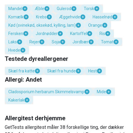
Mandel
Æble
Gulerod
Torsk
Komælk
Krebs
Æggehvide
Hasselnød
Kød (svinekød, oksekød, kylling, lam)
Orange
Fersken
Jordnødder
Kartoffel
Ris
Laks
Rejer
Soja
Jordbær
Tomat
Hvede
Testede dyreallergener
Skæl fra katte
Skæl fra hunde
Hest
Allergi: Andet
Cladosporium herbarum Skimmelsvamp
Mide
Kakerlak
Allergitest derhjemme
GetTests allergitest måler 38 forskellige ting, der dækker