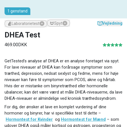
1 genstand
Vejledning
Spyt
Laboratorietest
DHEA Test
469.00DKK
GetTested’s analyse af DHEA er en analyse foretaget via spyt.
For lave niveauer af DHEA kan forårsage symptomer som
træthed, depression, nedsat sexlyst og fedme, mens for høje
niveauer kan føre til symptomer som PCOS, akne og hårtab.
Hvis der er mistanke om binyretræthed eller hormonelle
ubalancer, kan det være værd at måle DHEA-niveauerne, da lave
DHEA-niveauer er almindelige ved kronisk træthedssyndrom.
For dig, der ønsker at lave en komplet vurdering af dine
hormoner og binyrer, har vi specifikke test til dette –
Hormontest for Kvinder
og
Hormontest for Mænd
– som
udover DHEA også måler kortisol og østrogen, progesteron og