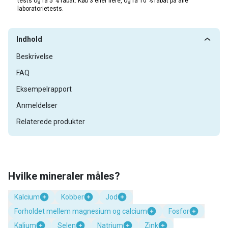
tests og få 5 % rabat. Køb 3 eller flere, og få 10 % rabat på alle
laboratorietests.
Indhold
Beskrivelse
FAQ
Eksempelrapport
Anmeldelser
Relaterede produkter
Hvilke mineraler måles?
Kalcium
Kobber
Jod
Forholdet mellem magnesium og calcium
Fosfor
Kalium
Selen
Natrium
Zink