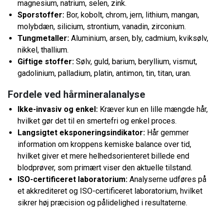
magnesium, natrium, selen, zink.
Sporstoffer:
Bor, kobolt, chrom, jern, lithium, mangan,
molybdæn, silicium, strontium, vanadin, zirconium.
Tungmetaller:
Aluminium, arsen, bly, cadmium, kviksølv,
nikkel, thallium.
Giftige stoffer:
Sølv, guld, barium, beryllium, vismut,
gadolinium, palladium, platin, antimon, tin, titan, uran.
Fordele ved hårmineralanalyse
Ikke-invasiv og enkel:
Kræver kun en lille mængde hår,
hvilket gør det til en smertefri og enkel proces.
Langsigtet eksponeringsindikator:
Hår gemmer
information om kroppens kemiske balance over tid,
hvilket giver et mere helhedsorienteret billede end
blodprøver, som primært viser den aktuelle tilstand.
ISO-certificeret laboratorium:
Analyserne udføres på
et akkrediteret og ISO-certificeret laboratorium, hvilket
sikrer høj præcision og pålidelighed i resultaterne.