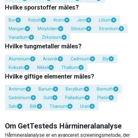
Hvilke sporstoffer måles?
Bor
Kobolt
Krom
Jern
Litium
Mangan
Molybdæn
Silicium
Strontium
Vanadium
Zirkonium
Hvilke tungmetaller måles?
Aluminium
Arsenik
Cadmium
Bly
Kviksølv
Nikkel
Thallium
Hvilke giftige elementer måles?
Antimon
Barium
Beryllium
Bismuth
Gadolinium
Guld
Palladium
Platin
Sølv
Blik
Titanium
Uran
Om GetTesteds Hårmineralanalyse
Hårmineralanalyse er en avanceret screeningsmetode, der