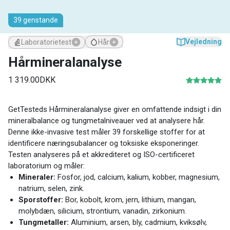
39 genstande
Vejledning
Hår
Laboratorietest
Hårmineralanalyse
1 319.00DKK
GetTesteds Hårmineralanalyse giver en omfattende indsigt i din
mineralbalance og tungmetalniveauer ved at analysere hår.
Denne ikke-invasive test måler 39 forskellige stoffer for at
identificere næringsubalancer og toksiske eksponeringer.
Testen analyseres på et akkrediteret og ISO-certificeret
laboratorium og måler:
Mineraler:
Fosfor, jod, calcium, kalium, kobber, magnesium,
natrium, selen, zink.
Sporstoffer:
Bor, kobolt, krom, jern, lithium, mangan,
molybdæn, silicium, strontium, vanadin, zirkonium.
Tungmetaller:
Aluminium, arsen, bly, cadmium, kviksølv,