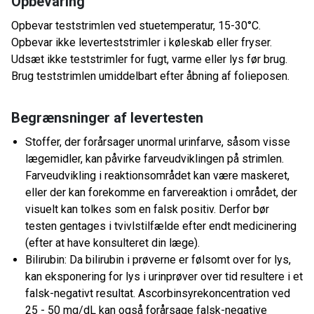
Opbevaring
Opbevar teststrimlen ved stuetemperatur, 15-30°C.
Opbevar ikke leverteststrimler i køleskab eller fryser.
Udsæt ikke teststrimler for fugt, varme eller lys før brug.
Brug teststrimlen umiddelbart efter åbning af folieposen.
Begrænsninger af levertesten
Stoffer, der forårsager unormal urinfarve, såsom visse
lægemidler, kan påvirke farveudviklingen på strimlen.
Farveudvikling i reaktionsområdet kan være maskeret,
eller der kan forekomme en farvereaktion i området, der
visuelt kan tolkes som en falsk positiv. Derfor bør
testen gentages i tvivlstilfælde efter endt medicinering
(efter at have konsulteret din læge).
Bilirubin: Da bilirubin i prøverne er følsomt over for lys,
kan eksponering for lys i urinprøver over tid resultere i et
falsk-negativt resultat. Ascorbinsyrekoncentration ved
25 - 50 mg/dL kan også forårsage falsk-negative