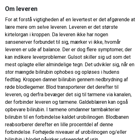
Om leveren
For at forstå vigtigheden af ​​en levertest er det afgørende at
lære mere om selve leveren. Leveren er det største
kirtelorgan i kroppen. Da leveren ikke har nogen
sansenerver forbundet til sig, mærker vi ikke, hvornår
leveren er ude af balance. Der er dog flere symptomer, der
kan indikere leverproblemer. Gulsot skiller sig ud som det
mest oplagte eller almindelige tegn. Det udvikler sig, når en
stor mængde bilirubin ophobes og opløses i hudens
fedtlag. Kroppen danner bilirubin gennem nedbrydning af
røde blodlegemer. Blod transporterer det derefter til
leveren, og derfra bevæger det sig til tarmene via kanalen,
der forbinder leveren og tarmene. Galdeblæren kan også
opbevare bilirubin. I tarmene omdanner tarmbakterier
bilirubin til en forbindelse kaldet urobilinogen. Blodbanen
reabsorberer derefter en lille procentdel af denne
forbindelse. Forhøjede niveauer af urobilinogen og/eller
bilirubin i blodet påvirker udseendet af urin.