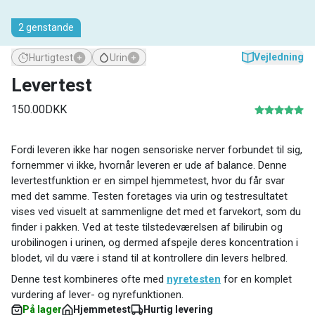
2 genstande
Vejledning
Hurtigtest
Urin
Levertest
150.00DKK
Fordi leveren ikke har nogen sensoriske nerver forbundet til sig,
fornemmer vi ikke, hvornår leveren er ude af balance. Denne
levertestfunktion er en simpel hjemmetest, hvor du får svar
med det samme. Testen foretages via urin og testresultatet
vises ved visuelt at sammenligne det med et farvekort, som du
finder i pakken. Ved at teste tilstedeværelsen af ​​bilirubin og
urobilinogen i urinen, og dermed afspejle deres koncentration i
blodet, vil du være i stand til at kontrollere din levers helbred.
Denne test kombineres ofte med
nyretesten
for en komplet
vurdering af lever- og nyrefunktionen.
På lager
Hjemmetest
Hurtig levering