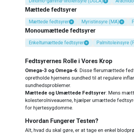
Dihomo-gamma-linolensyre (DGLA)
Arachido
Mættede fedtsyrer
Mættede fedtsyrer
Myristinsyre (MA)
P
Monoumættede fedtsyrer
Enkeltumættede fedtsyrer
Palmitoleinsyre (
Fedtsyrernes Rolle i Vores Krop
Omega-3 og Omega-6
: Disse flerumættede fedt
opretholde hjernens sundhed til at regulere infla
sundhedsproblemer.
Mættede og Umættede Fedtsyrer
: Mens mætte
kolesterolniveauerne, hjælper umættede fedtsyre
for hjertesygdomme.
Hvordan Fungerer Testen?
Alt, hvad du skal gøre, er at tage en enkel blodprø