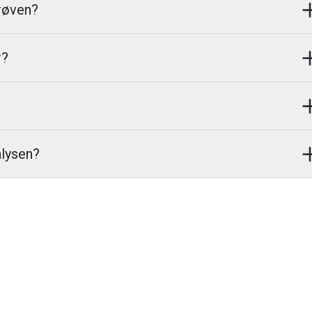
prøven?
r?
alysen?