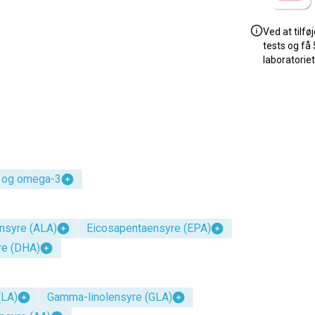
Ved at tilfø
tests og få 
laboratoriet
 og omega-3
ensyre (ALA)
Eicosapentaensyre (EPA)
e (DHA)
(LA)
Gamma-linolensyre (GLA)