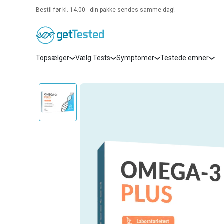
Bestil før kl. 14.00 - din pakke sendes samme dag!
Topsælger
Vælg Tests
Symptomer
Testede emner