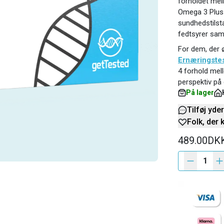
forholdet mel
Omega 3 Plus 
sundhedstils
fedtsyrer sa
For dem, der 
Ernæringste
4 forhold mell
perspektiv på
På lager
Tilføj yde
Folk, der 
489.00DK
1