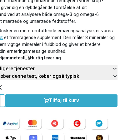
lem mættede og umættede fedtsyrer i vores krop?
giver dig en dybdegående forståelse af dit
tand ved at analysere både omega-3 og omega-6
mt mættede og umættede fedtstoffer.
ønsker en mere omfattende ernæringsanalyse, er vores
st
et fremragende supplement. Den måler 8 mineraler og
em vigtige mineraler i fuldblod og giver et bredere
 din ernæringsmæssige sundhed.
Hjemmetest
Hurtig levering
rligere tjenester
køber denne test, køber også typisk
K
Tilføj til kurv