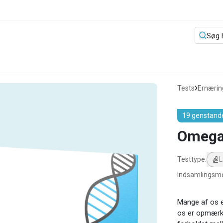
Tests
Ernærin
19 genstand
Omega
Testtype
:
L
Indsamlingsm
Mange af os e
os er opmærk