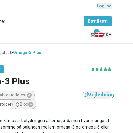
Log ind
Bestil test
DK
gstest
Omega-3 Plus
e
-3 Plus
Vejledning
aboratorietest
etoder
:
Blod
r klar over betydningen af omega-3, men hvor mange af
somme på balancen mellem omega-3 og omega-6 eller