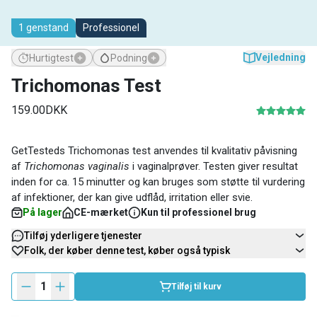
1 genstand
Professionel
Vejledning
Hurtigtest
Podning
Trichomonas Test
159.00DKK
GetTesteds Trichomonas test anvendes til kvalitativ påvisning
af
Trichomonas vaginalis
i vaginalprøver. Testen giver resultat
inden for ca. 15 minutter og kan bruges som støtte til vurdering
af infektioner, der kan give udflåd, irritation eller svie.
På lager
CE-mærket
Kun til professionel brug
Tilføj yderligere tjenester
Folk, der køber denne test, køber også typisk
1
Tilføj til kurv