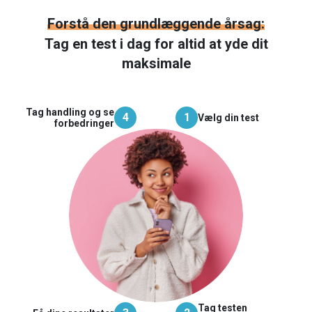
Forstå den grundlæggende årsag:
Tag en test i dag for altid at yde dit
maksimale
Tag handling og se
4
1
Vælg din test
forbedringer
Tag testen