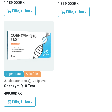
1 189.00DKK
1 359.00DKK
Tilføj til kurv
Tilføj til kurv
1 genstand
Anbefalet
Laboratorietest
Blodprøver
Coenzym Q10 Test
499.00DKK
Tilføj til kurv