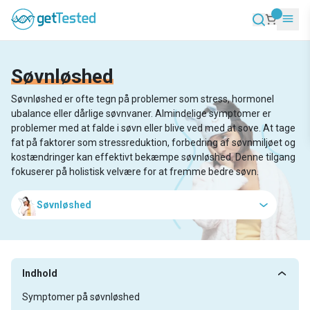
Søvnløshed
Søvnløshed er ofte tegn på problemer som stress, hormonel
ubalance eller dårlige søvnvaner. Almindelige symptomer er
problemer med at falde i søvn eller blive ved med at sove. At tage
fat på faktorer som stressreduktion, forbedring af søvnmiljøet og
kostændringer kan effektivt bekæmpe søvnløshed. Denne tilgang
fokuserer på holistisk velvære for at fremme bedre søvn.
Søvnløshed
Indhold
Symptomer på søvnløshed