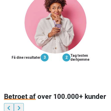
Tag testen
3
2
Få dine resultater
derhjemme
Betroet af
over 100.000+ kunder