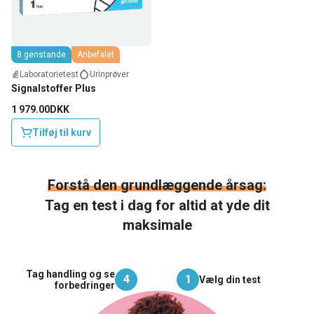
8 genstande
Anbefalet
Laboratorietest
Urinprøver
Signalstoffer Plus
1 979.00DKK
Tilføj til kurv
Forstå den grundlæggende årsag:
Tag en test i dag for altid at yde dit
maksimale
Tag handling og se
4
1
Vælg din test
forbedringer