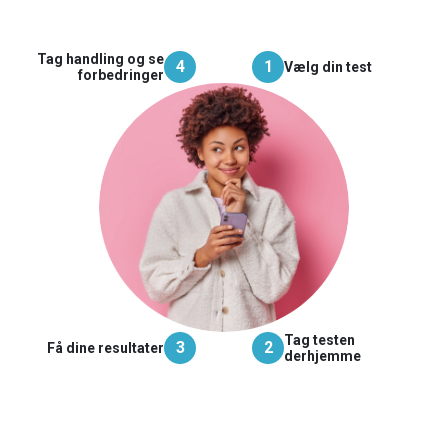
Tag handling og se
4
1
Vælg din test
forbedringer
Tag testen
3
2
Få dine resultater
derhjemme