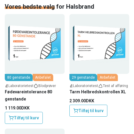
Vores bedste valg
for
Halsbrand
80 genstande
Anbefalet
29 genstande
Anbefalet
Laboratorietest
Blodprøver
Laboratorietest
Test af afføring
Fødevareintolerance 80
Tarm Helbredskontrollen XL
genstande
2 309.00DKK
1 119.00DKK
Tilføj til kurv
Tilføj til kurv