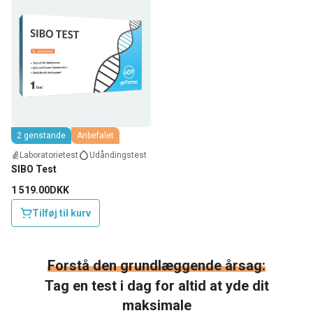
2 genstande
Anbefalet
Laboratorietest
Udåndingstest
SIBO Test
1 519.00DKK
Tilføj til kurv
Forstå den grundlæggende årsag:
Tag en test i dag for altid at yde dit
maksimale