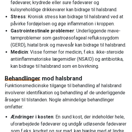
fødevarer, krydrede eller sure fødevarer og
kulsyreholdige drikkevarer kan bidrage til halsbrand.
Stress
: Kronisk stress kan bidrage til halsbrand ved at
påvirke fordøjelsen og øge inflammation i kroppen.
Gastrointestinale problemer
: Underliggende mave-
tarmproblemer som gastroøsofageal reflukssygdom
(GERD), hiatal brok og mavesår kan bidrage til halsbrand.
Medicin
: Visse former for medicin, f.eks. ikke-steroide
antiinflammatoriske lægemidler (NSAID) og antibiotika,
kan bidrage til halsbrand som en bivirkning.
Behandlinger
mod halsbrand
Funktionsmedicinske tilgange til behandling af halsbrand
involverer identifikation og behandling af de underliggende
årsager til tilstanden. Nogle almindelige behandlinger
omfatter:
Ændringer i kosten
: En sund kost, der indeholder hele,
uforarbejdede fødevarer og undgår udløsende fødevarer
som f.eks. krydret og sur mad, kan hjælpe med at lindre