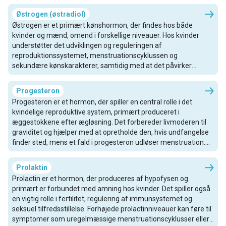
understøtter også andre funktioner som immunrespons og
Østrogen (østradiol)
antioxidantbeskyttelse.
Østrogen er et primært kønshormon, der findes hos både
kvinder og mænd, omend i forskellige niveauer. Hos kvinder
understøtter det udviklingen og reguleringen af
reproduktionssystemet, menstruationscyklussen og
sekundære kønskarakterer, samtidig med at det påvirker
knoglesundhed, hud og humør. Hos mænd spiller det en rolle i
libido, erektil funktion og sædproduktion. Østrogen produceres
Progesteron
hovedsageligt i æggestokkene hos kvinder og testiklerne hos
Progesteron er et hormon, der spiller en central rolle i det
mænd, og østrogenniveauerne svinger naturligt under
kvindelige reproduktive system, primært produceret i
puberteten, menstruationscyklusser, graviditet og
æggestokkene efter ægløsning. Det forbereder livmoderen til
overgangsalder. Ubalance kan bidrage til
graviditet og hjælper med at opretholde den, hvis undfangelse
menstruationsforstyrrelser, humørsvingninger og andre
finder sted, mens et fald i progesteron udløser menstruation.
helbredsproblemer.
Udover reproduktion påvirker progesteron seksuel lyst, humør
og knoglesundhed. Under graviditeten producerer moderkagen
Prolaktin
progesteron for at støtte fosterets udvikling og forberede
Prolactin er et hormon, der produceres af hypofysen og
amning. Hos mænd findes progesteron i lavere niveauer og
primært er forbundet med amning hos kvinder. Det spiller også
bidrager til sædproduktionen.
en vigtig rolle i fertilitet, regulering af immunsystemet og
seksuel tilfredsstillelse. Forhøjede prolactinniveauer kan føre til
symptomer som uregelmæssige menstruationscyklusser eller