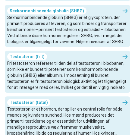
infertilitet, mens lave niveauer kan påvirke mælkeproduktionen
efter fødslen.
Sexhormonbindende globulin (SHBG)
Sexhormonbindende globulin (SHBG) er et glykoprotein, der
primært produceres af leveren, og som binder og transporterer
kønshormoner—primært testosteron og estradiol—i blodbanen.
Ved at binde disse hormoner regulerer SHBG, hvor meget der
biologisk er tilgængeligt for vævene. Højere niveauer af SHBG
reducerer generelt den frie (ubundne) andel af testosteron og
estradiol, mens lavere niveauer øger den. På grund af denne
Testosteron (frit)
bufferfunktion er SHBG en vigtig faktor for hormonbalancen
Fri testosteron refererer til den del af testosteron i blodbanen,
hos både mænd og kvinder og måles ofte sammen med total
som ikke er bundet til proteiner som kønshormonbindende
testosteron og estradiol for at lette tolkningen.
globulin (SHBG) eller albumin. I modsætning til bundet
testosteron er fri testosteron biologisk aktivt og let tilgængeligt
for at interagere med celler, hvilket gør det til en vigtig indikator
for hormonaktivitet i kroppen. Det spiller en afgørende rolle i
reguleringen af libido, energiniveauer, muskelstyrke og humør
Testosteron (total)
hos både mænd og kvinder.
Testosteron er et hormon, der spiller en central rolle for både
mænds og kvinders sundhed. Hos mænd produceres det
primært i testiklerne og er essentielt for udviklingen af
mandlige reproduktive væv, fremmer muskelvækst,
kropsbehåring, libido og regulering af humør. Hos kvinder