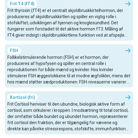
tilgængeligt til øjeblikkelig brug, hvilket gør det til en vigtig
Frit T4 (fT4)
indikator for skjoldbruskkirtlens funktion.
Frit thyroxin (fT4) er et centralt skjoldbruskkirtelhormon, der
produceres af skjoldbruskkirtlen og spiller en vigtig rolle i
stofskiftet, udviklingen af hjernen og knoglesundhed. Det
fungerer som forstadiet til det aktive hormon fT3. Måling af
fT4 giver indsigt i skjoldbruskkirtlens funktion ved at afspejle
det hormon, der direkte frigives og er tilgængeligt for
omdannelse.
FSH
Follikelstimulerende hormon (FSH) er et hormon, der
produceres af hypofysen og spiller en central rolle i
reproduktionen for både mænd og kvinder. Hos kvinder
stimulerer FSH æggestokkene til at modne ægfolikler, mens det
hos mænd støtter sædproduktionen. FSH-niveauerne varierer
gennem kvinders menstruationscyklus og er afgørende for
fertilitet og den generelle reproduktive sundhed.
Kortisol (fri)
Frit Cortisol henviser til den ubundne, biologisk aktive form af
cortisol, som cirkulerer i kroppen. I modsætning til total cortisol,
der omfatter både bundet og ubundet hormon, repræsenterer
frit cortisol den fraktion, der er tilgængelig for vævene og
direkte kan påvirke stressrespons, stofskifte, immunfunktion
og energiniveauer. Måling af frit cortisol giver et mere præcist