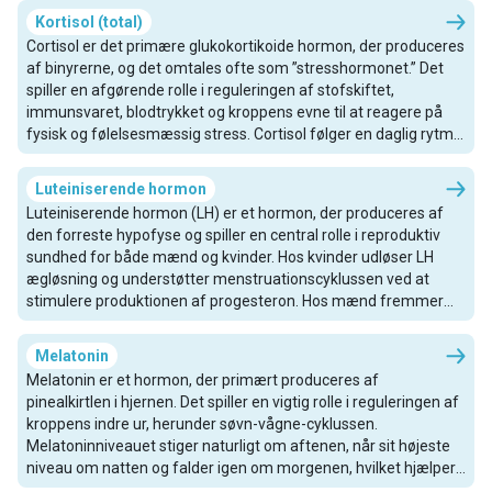
billede af, hvordan kroppen reagerer på fysisk og
Kortisol (total)
følelsesmæssig stress. Det vurderes almindeligvis i urin- eller
Cortisol er det primære glukokortikoide hormon, der produceres
spytprøver og er især relevant ved evaluering af binyre-funktion
af binyrerne, og det omtales ofte som ”stresshormonet.” Det
og ubalancer i døgnrytmen.
spiller en afgørende rolle i reguleringen af stofskiftet,
immunsvaret, blodtrykket og kroppens evne til at reagere på
fysisk og følelsesmæssig stress. Cortisol følger en daglig rytme,
hvor niveauet topper tidligt om morgenen for at støtte
vågenhed og gradvist falder i løbet af dagen. Måling af total
Luteiniserende hormon
cortisol i blodet afspejler den samlede mængde af frit og
Luteiniserende hormon (LH) er et hormon, der produceres af
proteinbundet cortisol og giver indsigt i binyrernes aktivitet og
den forreste hypofyse og spiller en central rolle i reproduktiv
den overordnede hormonbalance. Unormale cortisolniveauer
sundhed for både mænd og kvinder. Hos kvinder udløser LH
kan være forbundet med tilstande som binyrebarkinsufficiens,
ægløsning og understøtter menstruationscyklussen ved at
Cushing’s syndrom, kronisk stress eller stofskiftesygdomme.
stimulere produktionen af progesteron. Hos mænd fremmer
det produktionen af testosteron i testiklerne. Det er vigtigt at
opretholde balancerede LH-niveauer for korrekt
Melatonin
hormonregulering og reproduktiv funktion.
Melatonin er et hormon, der primært produceres af
pinealkirtlen i hjernen. Det spiller en vigtig rolle i reguleringen af
kroppens indre ur, herunder søvn-vågne-cyklussen.
Melatoninniveauet stiger naturligt om aftenen, når sit højeste
niveau om natten og falder igen om morgenen, hvilket hjælper
med at signalere kroppen om at forberede sig på hvile. Det