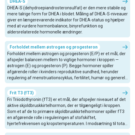
DHEA-S
DHEA-S (dehydroepiandrosteronsulfat) er den mere stabile og
mere talrige form for DHEA i blodet. Måling af DHEA-S-niveauer
giver en længerevarende indikator for DHEA-status og hjælper
med at vurdere hormonbalance, binyrefunktion og
aldersrelaterede hormonelle ændringer.
Forholdet mellem østrogen og progesteron
Forholdet mellem østrogen og progesteron (E/P) er et mål, der
afspejler balancen mellem to vigtige hormoner i kroppen —
østrogen (E) og progesteron (P). Begge hormoner spiller
afgørende roller i kvinders reproduktive sundhed, herunder
regulering af menstruationscyklus, fertilitet, humør og generelt
velbefindende. At opretholde et optimalt forhold understøtter
hormonel harmoni, mens ubalancer kan bidrage til forskellige
Frit T3 (fT3)
sundhedsproblemer. Dette forhold varierer naturligt gennem
Fri Triiodothyronin (fT3) er et mål, der afspejler niveauet af det
menstruationscyklussen og kan påvirkes af alder, livsstil og
aktive skjoldbruskkirtelhormon, der er tilgængeligt i kroppen.
helbredstilstande.
Som et af de to primære skjoldbruskkirtelhormoner spiller fT3
en afgørende rolle i reguleringen af stofskiftet,
hjertefrekvensen og kropstemperaturen. I modsætning til total
T3 repræsenterer fT3 det ubundne hormon, der er let