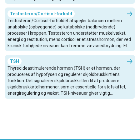
produceres testosteron i mindre mængder af æggestokkene
og binyrerne, hvor det understøtter knoglestyrke,
Testosteron/Cortisol-forhold
æggestokfunktion og seksuel lyst.
Testosteron/Cortisol-forholdet afspejler balancen mellem
anabolske (opbyggende) og katabolske (nedbrydende)
processer i kroppen. Testosteron understøtter muskelvækst,
energi og restitution, mens cortisol er et stresshormon, der ved
kronisk forhøjede niveauer kan fremme vævsnedbrydning. Et
sundt forhold kan indikere god modstandskraft,
restitutionskapacitet og hormonel balance, mens et lavt forhold
TSH
kan tyde på høj stressbelastning, overtræning eller hormonel
Thyreoideastimulerende hormon (TSH) er et hormon, der
ubalance. Denne markør er særligt relevant for atleter, personer
produceres af hypofysen og regulerer skjoldbruskkirtlens
under kronisk stress eller dem med træthedsrelaterede
funktion. Det signalerer skjoldbruskkirtlen til at producere
symptomer. Den hjælper med at give kontekst til både
skjoldbruskkirtelhormoner, som er essentielle for stofskiftet,
testosteron- og cortisolværdier, når de fortolkes samlet.
energiregulering og vækst. TSH-niveauer giver vigtig
information til diagnosticering af skjoldbruskkirtelsygdomme
og vurdering af, om skjoldbruskkirtlen fungerer korrekt.