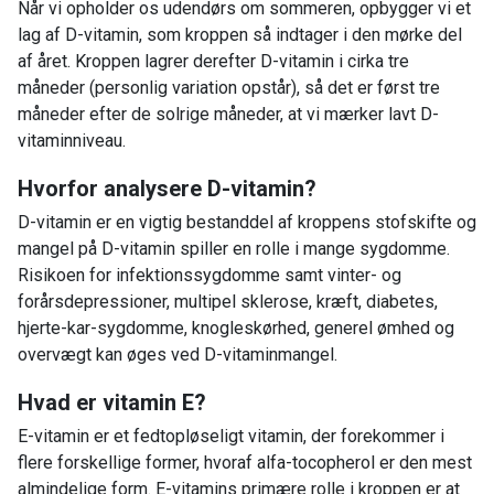
Når vi opholder os udendørs om sommeren, opbygger vi et
lag af D-vitamin, som kroppen så indtager i den mørke del
af året. Kroppen lagrer derefter D-vitamin i cirka tre
måneder (personlig variation opstår), så det er først tre
måneder efter de solrige måneder, at vi mærker lavt D-
vitaminniveau.
Hvorfor analysere D-vitamin?
D-vitamin er en vigtig bestanddel af kroppens stofskifte og
mangel på D-vitamin spiller en rolle i mange sygdomme.
Risikoen for infektionssygdomme samt vinter- og
forårsdepressioner, multipel sklerose, kræft, diabetes,
hjerte-kar-sygdomme, knogleskørhed, generel ømhed og
overvægt kan øges ved D-vitaminmangel.
Hvad er vitamin E?
E-vitamin er et fedtopløseligt vitamin, der forekommer i
flere forskellige former, hvoraf alfa-tocopherol er den mest
almindelige form. E-vitamins primære rolle i kroppen er at